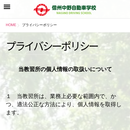
HOME
プライバシーポリシー
プ
ラ
イ
バ
シ
ー
ポ
リ
シ
ー
当教習所の個人情報の取扱いについて
１ 当教習所は、業務上必要な範囲内で、か
つ、適法公正な方法により、個人情報を取得し
ます。