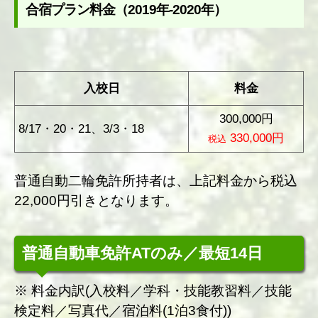
合宿プラン料金（2019年-2020年）
入校日
料金
300,000円
8/17・20・21、3/3・18
330,000円
税込
普通自動二輪免許所持者は、上記料金から税込
22,000円引きとなります。
普通自動車免許ATのみ／最短14日
※ 料金内訳(入校料／学科・技能教習料／技能
検定料／写真代／宿泊料(1泊3食付))