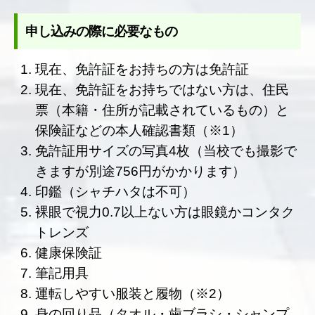
申し込みの際に必要なもの
現在、免許証をお持ちの方は免許証
現在、免許証をお持ちではない方は、住民
票（本籍・住所が記載されているもの）と
保険証などの本人確認書類（※1）
免許証用サイズの写真4枚（当校でも撮影で
きますが別途756円がかかります）
印鑑（シャチハタは不可）
裸眼で視力0.7以上ない方は眼鏡かコンタク
トレンズ
健康保険証
筆記用具
運転しやすい服装と履物（※2）
身の回り品（タオル・歯ブラシ・シャンプ