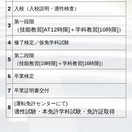
2
入校（入校説明・適性検査）
第一段階
3
（技能教習[AT12時限]＋学科教習[10時限]）
4
修了検定／仮免学科試験
第二段階
5
（技能教習[19時限]＋学科教習[16時限]）
6
卒業検定
7
卒業証明書交付
(運転免許センターにて)
8
適性試験・本免許学科試験・免許証取得