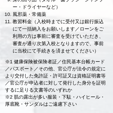
ー・ドライヤーなど）
風邪薬・常備薬
教習料金（入校時までに受付又は銀行振込
にて一括納入をお願いします／ローンをご
利用の方は事前に審査を受けていただき、
審査が通り次第入校となりますので、事前
に当校にて手続きを済ませてください）
※1 健康保険被保険者証／住民基本台帳カード
／パスポート／その他、官公庁が法令の規定に
より交付した免許証・許可証又は資格証明書等
／官公庁が申込者に対して発行した身分を証明
するに足りる文書等のいずれか
※2 肌の露出が多い服装・下駄・ハイヒール・
厚底靴・サンダルはご遠慮下さい