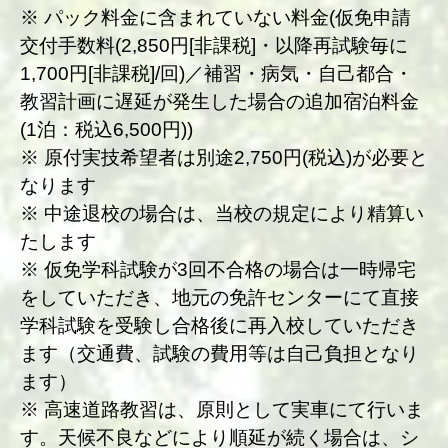
※ パック料金に含まれていない料金(仮免申請
交付手数料(2,850円[非課税]・以降再試験毎に
1,700円[非課税]/回)／補習・病気・自己都合・
教習計画に遅延が発生した場合の追加宿泊料金
(1泊：税込6,500円))
※ 原付実技希望者は別途2,750円(税込)が必要と
なります
※ 中途退校の場合は、当校の規定により精算い
たします
※ 仮免学科試験が3回不合格の場合は一時帰宅
をしていただき、地元の免許センターにて直接
学科試験を受験し合格後に再入校していただき
ます（交通費、試験の費用等は自己負担となり
ます）
※ 高速道路教習は、原則として実車にて行いま
す。天候不良などにより順延が続く場合は、シ