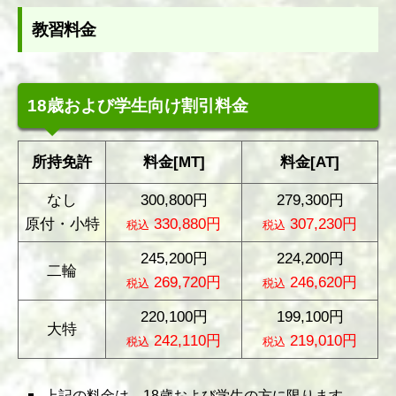
教習料金
18歳および学生向け割引料金
所持免許
料金[MT]
料金[AT]
なし
300,800円
279,300円
原付・小特
330,880円
307,230円
税込
税込
245,200円
224,200円
二輪
269,720円
246,620円
税込
税込
220,100円
199,100円
大特
242,110円
219,010円
税込
税込
上記の料金は、18歳および学生の方に限ります