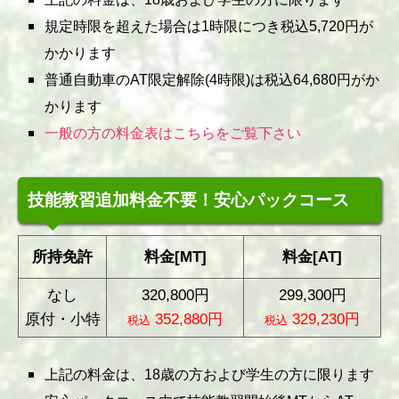
規定時限を超えた場合は1時限につき税込5,720円が
かかります
普通自動車のAT限定解除(4時限)は税込64,680円がか
かります
一般の方の料金表はこちらをご覧下さい
技能教習追加料金不要！安心パックコース
所持免許
料金[MT]
料金[AT]
なし
320,800円
299,300円
原付・小特
352,880円
329,230円
税込
税込
上記の料金は、18歳の方および学生の方に限ります