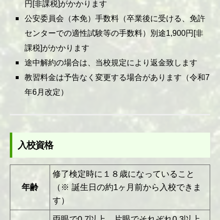
円[非課税]がかかります
公安委員会（本免）手数料（卒業後に受ける、免許
センターでの適性試験等の手数料）別途1,900円[非
課税]がかかります
途中解約の場合は、当校規定により返金致します
教習料金は予告なく変更する場合があります（令和7
年6月改定）
入校資格
修了検定時に１８歳になっていること
年齢
（※ 誕生日の約1ヶ月前から入校できま
す）
両眼で0.7以上、片眼でそれぞれ0.3以上