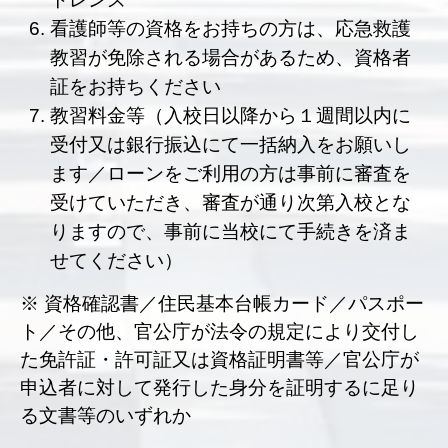
看護師等の資格をお持ちの方は、応急救護
教習が免除される場合があるため、資格者
証をお持ちください
教習料金等（入校日以降から１週間以内に
受付又は銀行振込にて一括納入をお願いし
ます／ローンをご利用の方は事前に審査を
受けていただき、審査が通り次第入校とな
りますので、事前に当校にて手続きを済ま
せてください）
※ 資格確認書／住民基本台帳カード／パスポー
ト／その他、官公庁が法令の規定により交付し
た免許証・許可証又は資格証明書等／官公庁が
申込者に対して発行した身分を証明するに足り
る文書等のいずれか