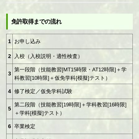
免許取得までの流れ
1
お申し込み
2
入校（入校説明・適性検査）
第一段階（技能教習[MT15時限・AT12時限]＋学
3
科教習[10時限]＋仮免学科[模擬]テスト）
4
修了検定／仮免学科試験
第二段階（技能教習[19時限]＋学科教習[16時限]
5
＋学科[模擬]テスト）
6
卒業検定