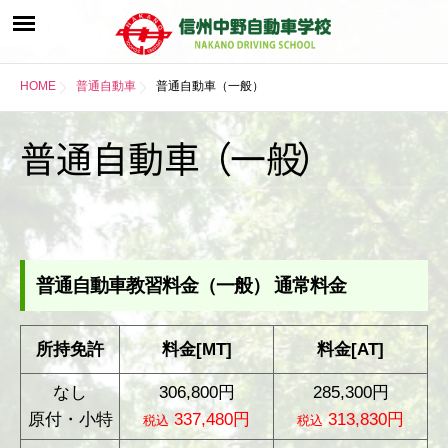
HOME
普通自動車
普通自動車（一般）
普通自動
車
（
一
般
）
普通自動車教習料金（一般） 通常料金
所持免許
料金[MT]
料金[AT]
なし
306,800円
285,300円
原付・小特
337,480円
313,830円
税込
税込