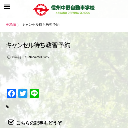
HOME
キャンセル待ち教習予約
キ
ャ
ン
セ
ル
待
ち
教習予約
8年前
242VIEWS
Facebook
Twitter
Line
こちらの記事もどうぞ